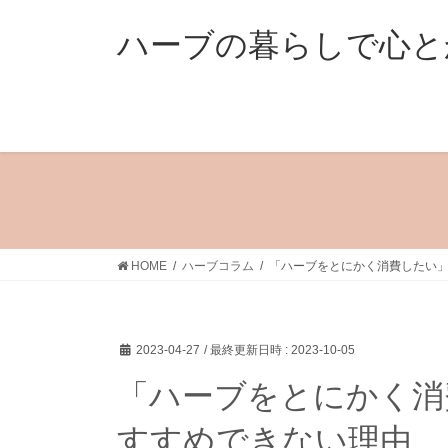
コ
ナ
ン
ビ
ハーブの暮らしで心と
テ
ゲ
ン
ー
ツ
シ
へ
ョ
ス
ン
キ
に
ッ
移
プ
動
HOME
ハーブコラム
「ハーブをとにかく消費したい
2023-04-27
/ 最終更新日時 :
2023-10-05
「ハーブをとにかく消
すすめできない理由