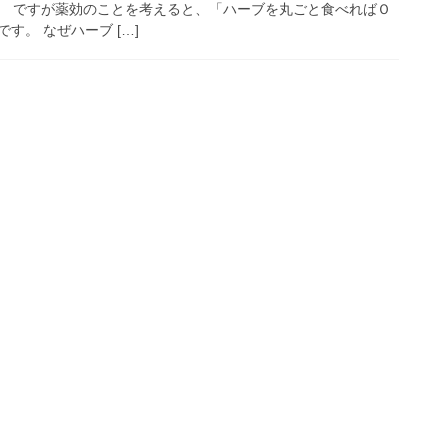
。 ですが薬効のことを考えると、「ハーブを丸ごと食べればＯ
す。 なぜハーブ […]