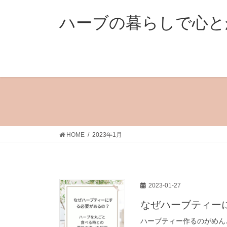
コ
ナ
ン
ビ
ハーブの暮らしで心と
テ
ゲ
ン
ー
ツ
シ
へ
ョ
ス
ン
キ
に
ッ
移
プ
動
HOME
2023年1月
2023-01-27
なぜハーブティー
ハーブティー作るのがめん