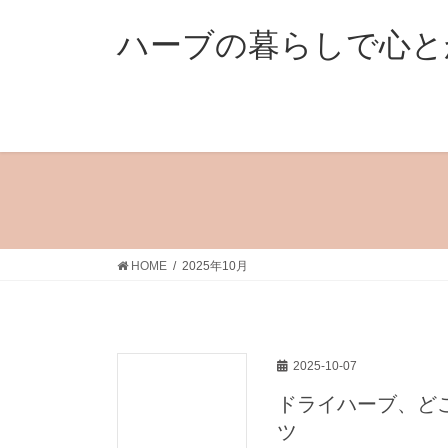
コ
ナ
ン
ビ
ハーブの暮らしで心と
テ
ゲ
ン
ー
ツ
シ
へ
ョ
ス
ン
キ
に
ッ
移
プ
動
HOME
2025年10月
2025-10-07
ドライハーブ、ど
ツ