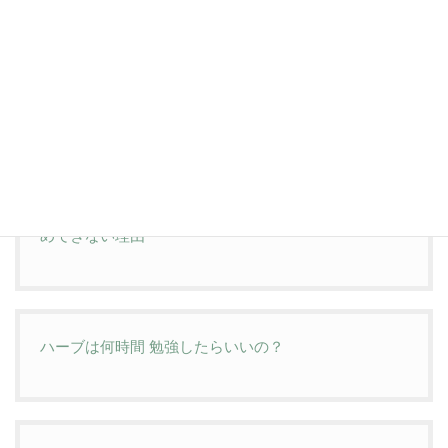
ハーブを使っていれば病院の薬はいらないの？｜自然
療法の危ない考え方とは
「ハーブをとにかく消費したい」という考えをおすす
めできない理由
ハーブは何時間 勉強したらいいの？