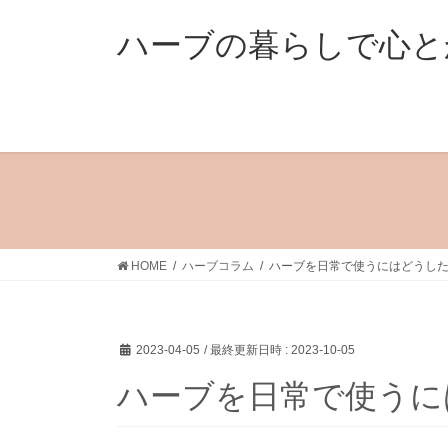
コ
ナ
ン
ビ
ハーブの暮らしで心と
テ
ゲ
ン
ー
ツ
シ
へ
ョ
ス
ン
キ
に
ッ
移
プ
動
HOME
ハーブコラム
ハーブを日常で使うにはどうし
2023-04-05
/ 最終更新日時 :
2023-10-05
ハーブを日常で使うに