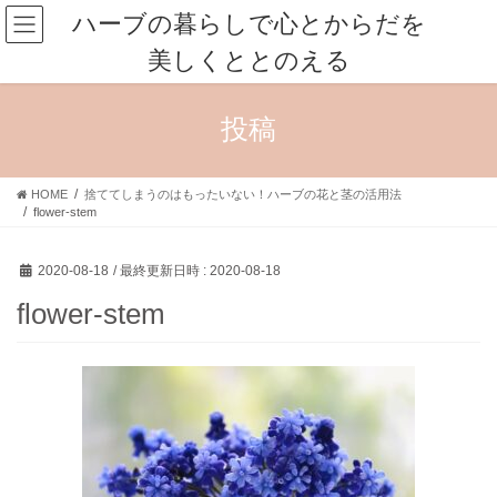
コ
ナ
ハーブの暮らしで心とからだを
ン
ビ
美しくととのえる
テ
ゲ
ン
ー
ツ
シ
投稿
へ
ョ
ス
ン
キ
に
HOME
捨ててしまうのはもったいない！ハーブの花と茎の活用法
ッ
移
flower-stem
プ
動
2020-08-18
/ 最終更新日時 :
2020-08-18
flower-stem