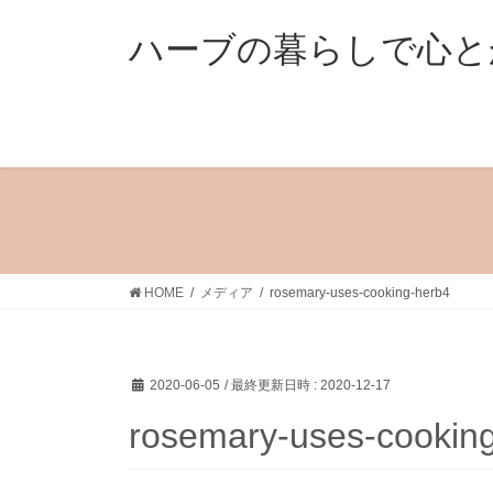
コ
ナ
ン
ビ
ハーブの暮らしで心と
テ
ゲ
ン
ー
ツ
シ
へ
ョ
ス
ン
キ
に
ッ
移
プ
動
HOME
メディア
rosemary-uses-cooking-herb4
2020-06-05
/ 最終更新日時 :
2020-12-17
rosemary-uses-cookin