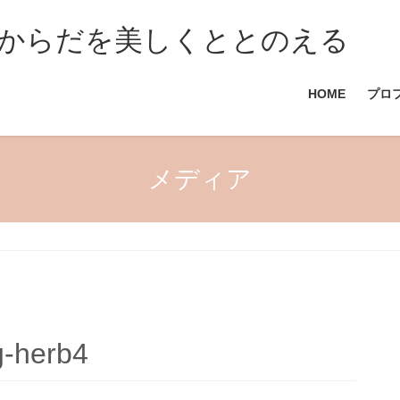
からだを美しくととのえる
HOME
プロ
メディア
g-herb4