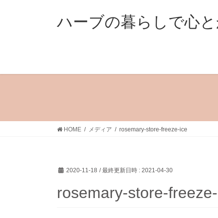
コ
ナ
ン
ビ
ハーブの暮らしで心と
テ
ゲ
ン
ー
ツ
シ
へ
ョ
ス
ン
キ
に
ッ
移
プ
動
HOME
メディア
rosemary-store-freeze-ice
2020-11-18
/ 最終更新日時 :
2021-04-30
rosemary-store-freeze-