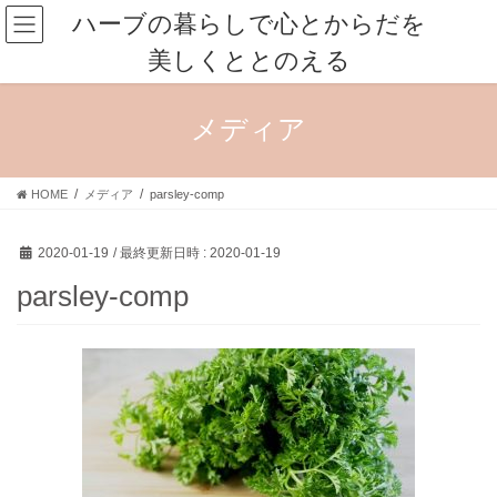
コ
ナ
ハーブの暮らしで心とからだを
ン
ビ
美しくととのえる
テ
ゲ
ン
ー
ツ
シ
メディア
へ
ョ
ス
ン
キ
に
HOME
メディア
parsley-comp
ッ
移
プ
動
2020-01-19
/ 最終更新日時 :
2020-01-19
parsley-comp