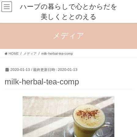
コ
ナ
ハーブの暮らしで心とからだを
ン
ビ
美しくととのえる
テ
ゲ
ン
ー
ツ
シ
メディア
へ
ョ
ス
ン
キ
に
HOME
メディア
milk-herbal-tea-comp
ッ
移
プ
動
2020-01-13
/ 最終更新日時 :
2020-01-13
milk-herbal-tea-comp