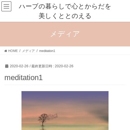
コ
ナ
ハーブの暮らしで心とからだを
ン
ビ
美しくととのえる
テ
ゲ
ン
ー
ツ
シ
メディア
へ
ョ
ス
ン
キ
に
HOME
メディア
meditation1
ッ
移
プ
動
2020-02-26
/ 最終更新日時 :
2020-02-26
meditation1