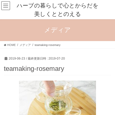
コ
ナ
ハーブの暮らしで心とからだを
ン
ビ
美しくととのえる
テ
ゲ
ン
ー
ツ
シ
メディア
へ
ョ
ス
ン
キ
に
HOME
メディア
teamaking-rosemary
ッ
移
プ
動
2019-06-23
/ 最終更新日時 :
2019-07-20
teamaking-rosemary