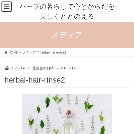
コ
ナ
ハーブの暮らしで心とからだを
ン
ビ
美しくととのえる
テ
ゲ
ン
ー
ツ
シ
メディア
へ
ョ
ス
ン
キ
に
HOME
メディア
herbal-hair-rinse2
ッ
移
プ
動
2020-05-21
/ 最終更新日時 :
2020-11-12
herbal-hair-rinse2