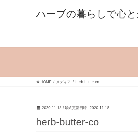
コ
ナ
ン
ビ
ハーブの暮らしで心と
テ
ゲ
ン
ー
ツ
シ
へ
ョ
ス
ン
キ
に
ッ
移
プ
動
HOME
メディア
herb-butter-co
2020-11-18
/ 最終更新日時 :
2020-11-18
herb-butter-co