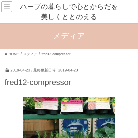
コ
ナ
ハーブの暮らしで心とからだを
ン
ビ
美しくととのえる
テ
ゲ
ン
ー
ツ
シ
メディア
へ
ョ
ス
ン
キ
に
HOME
メディア
fred12-compressor
ッ
移
プ
動
2019-04-23
/ 最終更新日時 :
2019-04-23
fred12-compressor