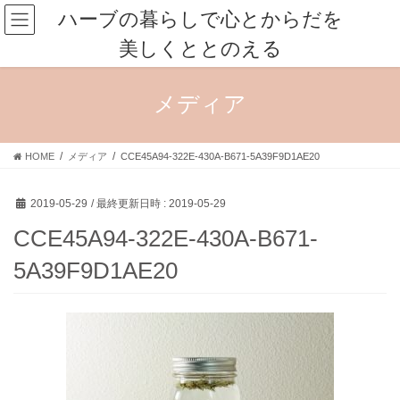
コ
ナ
ハーブの暮らしで心とからだを
ン
ビ
美しくととのえる
テ
ゲ
ン
ー
ツ
シ
メディア
へ
ョ
ス
ン
キ
に
HOME
メディア
CCE45A94-322E-430A-B671-5A39F9D1AE20
ッ
移
プ
動
2019-05-29
/ 最終更新日時 :
2019-05-29
CCE45A94-322E-430A-B671-
5A39F9D1AE20