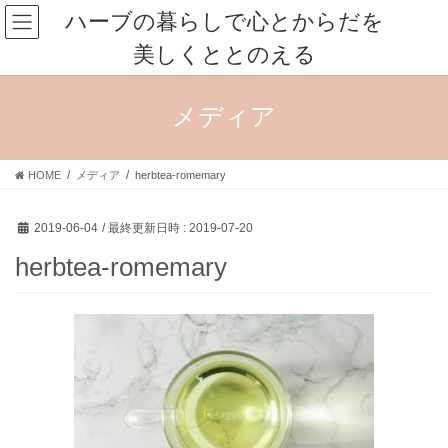
コ
ナ
ハーブの暮らしで心とからだを
ン
ビ
美しくととのえる
テ
ゲ
ン
ー
ツ
シ
メディア
へ
ョ
ス
ン
キ
に
HOME
メディア
herbtea-romemary
ッ
移
プ
動
2019-06-04
/ 最終更新日時 :
2019-07-20
herbtea-romemary