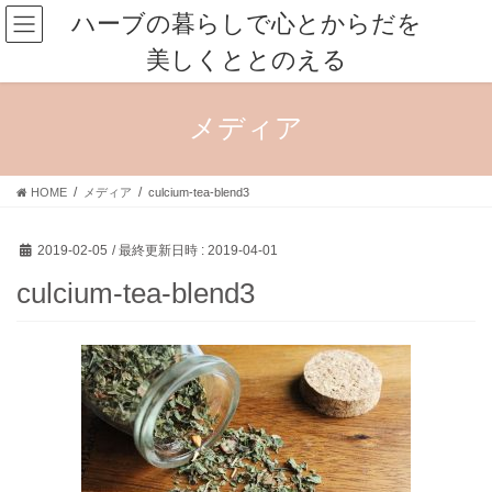
コ
ナ
ハーブの暮らしで心とからだを
ン
ビ
美しくととのえる
テ
ゲ
ン
ー
ツ
シ
メディア
へ
ョ
ス
ン
キ
に
HOME
メディア
culcium-tea-blend3
ッ
移
プ
動
2019-02-05
/ 最終更新日時 :
2019-04-01
culcium-tea-blend3