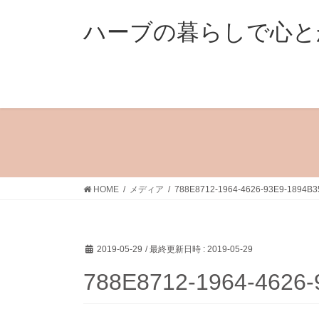
コ
ナ
ン
ビ
ハーブの暮らしで心と
テ
ゲ
ン
ー
ツ
シ
へ
ョ
ス
ン
キ
に
ッ
移
プ
動
HOME
メディア
788E8712-1964-4626-93E9-1894B
2019-05-29
/ 最終更新日時 :
2019-05-29
788E8712-1964-4626