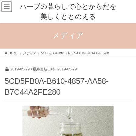
コ
ナ
ハーブの暮らしで心とからだを
ン
ビ
美しくととのえる
テ
ゲ
ン
ー
ツ
シ
メディア
へ
ョ
ス
ン
キ
に
HOME
メディア
5CD5FB0A-B610-4857-AA58-B7C44A2FE280
ッ
移
プ
動
2019-05-29
/ 最終更新日時 :
2019-05-29
5CD5FB0A-B610-4857-AA58-
B7C44A2FE280